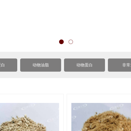
蛋白
动物油脂
动物蛋白
非常