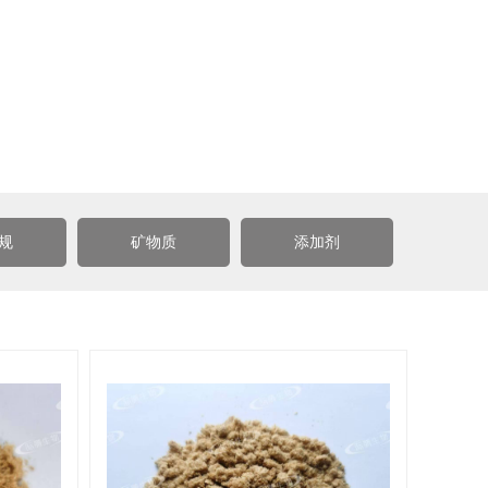
规
矿物质
添加剂