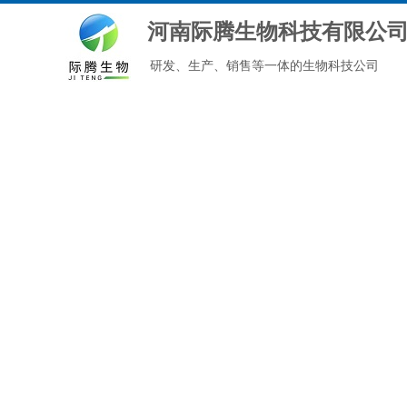
河南际腾生物科技有限公
研发、生产、销售等一体的生物科技公司